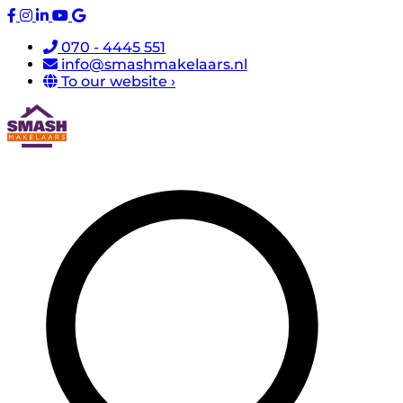
070 - 4445 551
info@smashmakelaars.nl
To our website ›