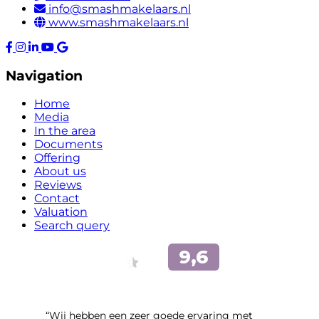
info@smashmakelaars.nl
www.smashmakelaars.nl
Navigation
Home
Media
In the area
Documents
Offering
About us
Reviews
Contact
Valuation
Search query
“Wij hebben een zeer goede ervaring met