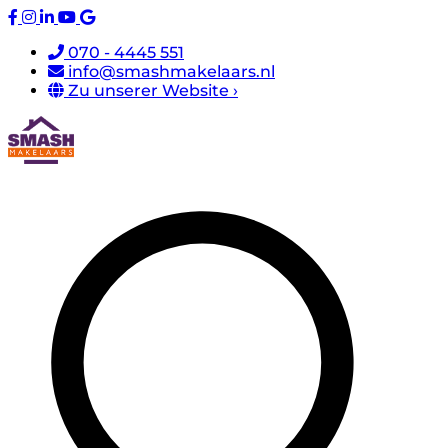
070 - 4445 551
info@smashmakelaars.nl
Zu unserer Website ›