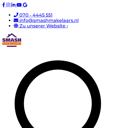
070 - 4445 551
info@smashmakelaars.nl
Zu unserer Website ›